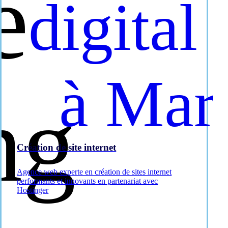
Création de site internet
Agence web experte en création de sites internet
performants et innovants en partenariat avec
Hostinger