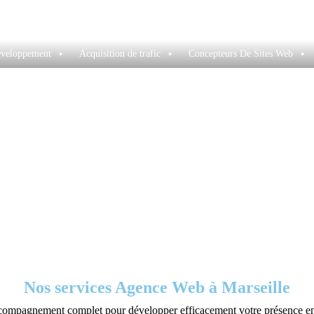
éveloppement
Acquisition de trafic
Concepteurs De Sites Web
Agence Web Marseille
Vous êtes ici :
Accueil
Agence Web Marseille
Nos services Agence Web à Marseille
mpagnement complet pour développer efficacement votre présence en ligne