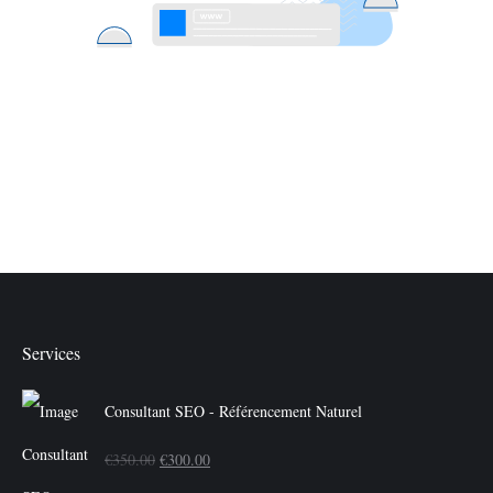
Services
Consultant SEO - Référencement Naturel
Le
Le
€
350.00
€
300.00