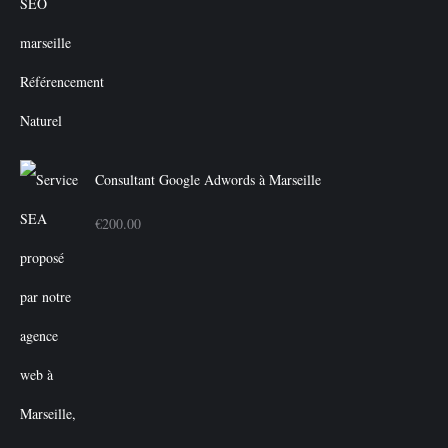
prix
prix
initial
actuel
était :
est :
€350.00.
€300.00.
Consultant Google Adwords à Marseille
€
200.00