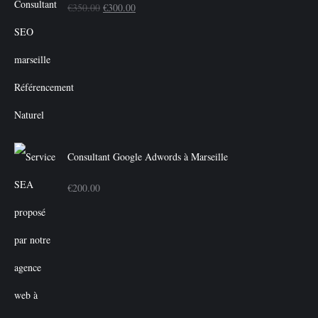
Le
Le
€
350.00
€
300.00
prix
prix
initial
actuel
était :
est :
€350.00.
€300.00.
Consultant Google Adwords à Marseille
€
200.00