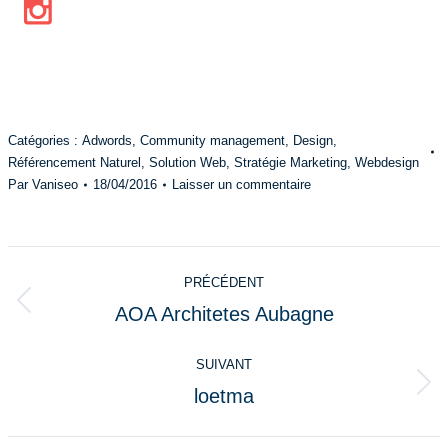
Catégories :
Adwords
,
Community management
,
Design
,
Référencement Naturel
,
Solution Web
,
Stratégie Marketing
,
Webdesign
Par
Vaniseo
18/04/2016
Laisser un commentaire
Navigation
PRÉCÉDENT
de
AOA Architetes Aubagne
Onglet
commentaire
précédent
SUIVANT
loetma
Projets
similaires