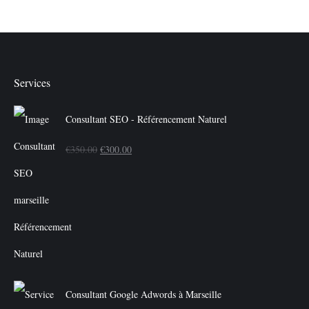
Services
Consultant SEO - Référencement Naturel
Le
Le
€
350.00
€
300.00
prix
prix
initial
actuel
était :
est :
€350.00.
€300.00.
Consultant Google Adwords à Marseille