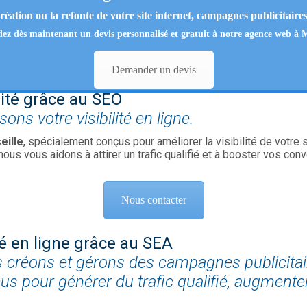
réation ou la refonte de votre site internet, campagnes publicitaires
ez dès maintenant un
devis personnalisé et gratuit
à notre
agence web à M
Demander un devis
lité grâce au SEO
ns votre visibilité en ligne.
eille
, spécialement conçus pour améliorer la visibilité de votre
us vous aidons à attirer un trafic qualifié et à booster vos con
Nous contacter
é en ligne grâce au SEA
us créons et gérons des campagnes publicita
s pour générer du trafic qualifié, augmenter