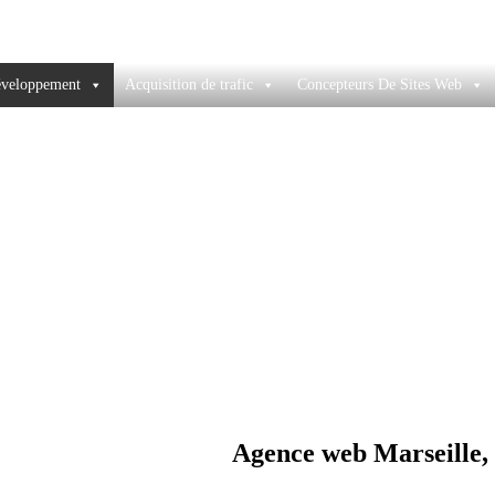
éveloppement
Acquisition de trafic
Concepteurs De Sites Web
Vous êtes ici :
Accueil
Agence web Marseille,