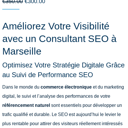
Le
Le
€
350.00
€
300.00
prix
prix
initial
actuel
Améliorez Votre Visibilité
était :
est :
€350.00.
€300.00.
avec un Consultant SEO à
Marseille
Optimisez Votre Stratégie Digitale Grâce
au Suivi de Performance SEO
Dans le monde du
commerce électronique
et du marketing
digital, le suivi et l’analyse des performances de votre
référencement naturel
sont essentiels pour développer un
trafic qualifié et durable. Le SEO est aujourd’hui le levier le
plus rentable pour attirer des visiteurs réellement intéressés