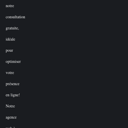
prix
prix
initial
actuel
était :
est :
€50.00.
€0.00.