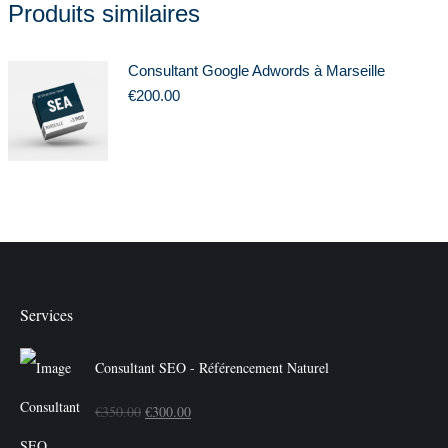
Produits similaires
Consultant Google Adwords à Marseille
€
200.00
Services
Consultant SEO - Référencement Naturel
Le
Le
€
350.00
€
300.00