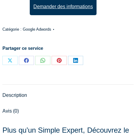
Consultant
Demander des informations
SEO
-
Référencement
Catégorie :
Google Adwords
Naturel
Partager ce service
Partager
Partager
Partager
Partager
Partager
sur
sur
sur
sur
sur
X
Facebook
WhatsApp
Pinterest
LinkedIn
Description
Avis (0)
Plus qu’un Simple Expert, Découvrez le