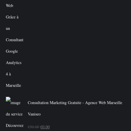
Consultation Marketing Gratuite - Agence Web Marseille
Vaniseo
Le
Le
€
50.00
€
0.00