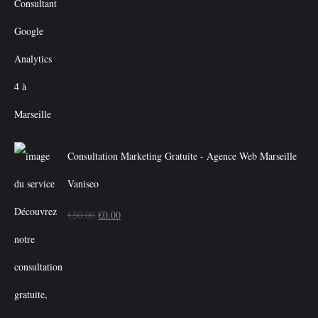
Consultation Marketing Gratuite - Agence Web Marseille
Vaniseo
Le
Le
€
50.00
€
0.00
prix
prix
initial
actuel
était :
est :