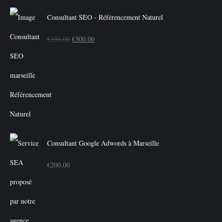
Consultant SEO - Référencement Naturel
Le
Le
€
350.00
€
300.00
prix
prix
initial
actuel
était :
est :
€350.00.
€300.00.
Consultant Google Adwords à Marseille
€
200.00