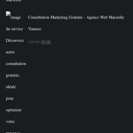
Consultation Marketing Gratuite - Agence Web Marseille
Vaniseo
Le
Le
€
50.00
€
0.00
prix
prix
initial
actuel
était :
est :
€50.00.
€0.00.