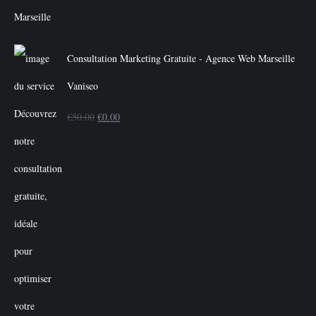
Consultation Marketing Gratuite - Agence Web Marseille
Vaniseo
Le
Le
€
50.00
€
0.00
prix
prix
initial
actuel
était :
est :
€50.00.
€0.00.