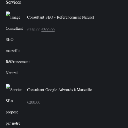
Services
Consultant SEO - Référencement Naturel
Le
Le
€
350.00
€
300.00
prix
prix
initial
actuel
était :
est :
€350.00.
€300.00.
Consultant Google Adwords à Marseille
€
200.00