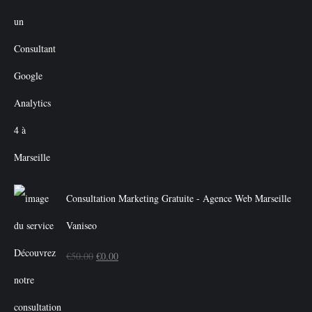
Consultation Marketing Gratuite - Agence Web Marseille
Vaniseo
Le
Le
€
50.00
€
0.00
prix
prix
initial
actuel