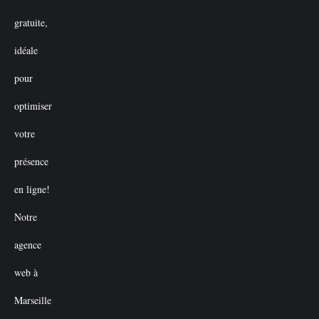
était :
est :
€50.00.
€0.00.