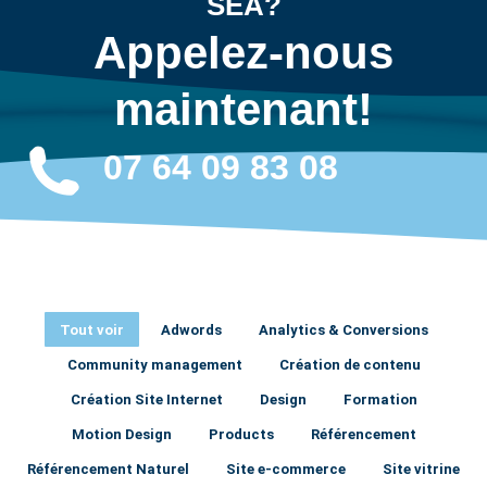
SEA?
Appelez-nous
maintenant!
07 64 09 83 08
Tout voir
Adwords
Analytics & Conversions
Community management
Création de contenu
Création Site Internet
Design
Formation
Motion Design
Products
Référencement
Référencement Naturel
Site e-commerce
Site vitrine