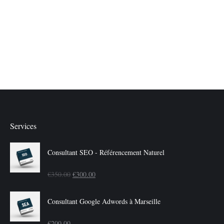
Services
Consultant SEO - Référencement Naturel
Le
Le
€
350.00
€
300.00
prix
prix
Consultant Google Adwords à Marseille
initial
actuel
€
200.00