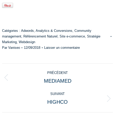
Catégories :
Adwords
,
Analytics & Conversions
,
Community
management
,
Référencement Naturel
,
Site e-commerce
,
Stratégie
Marketing
,
Webdesign
Par
Vaniseo
12/09/2018
Laisser un commentaire
Navigation
PRÉCÉDENT
de
MEDIAMED
Onglet
commentaire
précédent
SUIVANT
HIGHCO
Projets
similaires