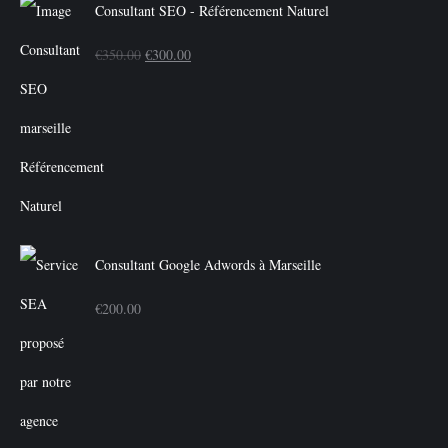
Consultant SEO - Référencement Naturel
Le
Le
€
350.00
€
300.00
prix
prix
initial
actuel
était :
est :
€350.00.
€300.00.
Consultant Google Adwords à Marseille
€
200.00