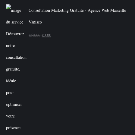
Consultation Marketing Gratuite - Agence Web Marseille
Vaniseo
Le
Le
€
50.00
€
0.00
prix
prix
initial
actuel
était :
est :
€50.00.
€0.00.