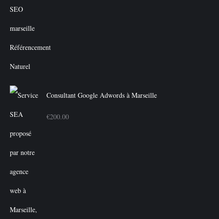
prix
prix
initial
actuel
était :
est :
€350.00.
€300.00.
Consultant Google Adwords à Marseille
€
200.00