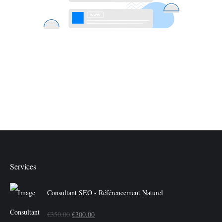
Services
Consultant SEO - Référencement Naturel
Le
Le
€
350.00
€
300.00