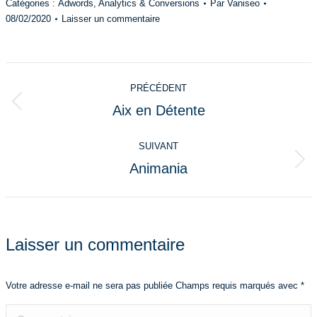
Catégories :
Adwords
,
Analytics & Conversions
Par
Vaniseo
08/02/2020
Laisser un commentaire
Navigation
PRÉCÉDENT
de
Aix en Détente
Onglet
commentaire
précédent
SUIVANT
Animania
Projets
similaires
Laisser un commentaire
Votre adresse e-mail ne sera pas publiée Champs requis marqués avec
*
Commentaire