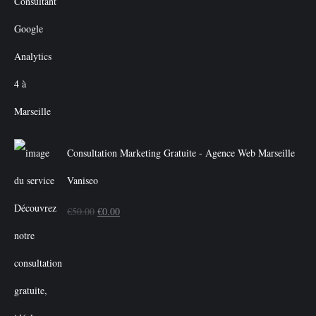
Consultation Marketing Gratuite - Agence Web Marseille
Vaniseo
Le
Le
€
50.00
€
0.00
prix
prix
initial
actuel
était :
est :