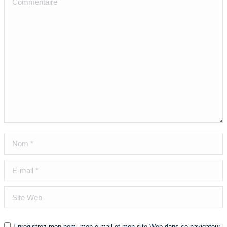
Nom *
E-mail *
Site Web
Enregistrez mon nom, mon e-mail et mon site Web dans ce navigateur