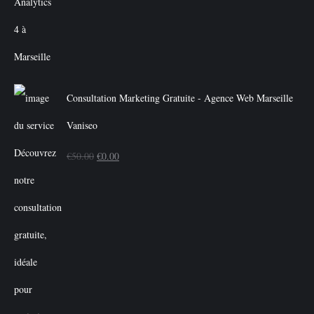
Consultation Marketing Gratuite - Agence Web Marseille
Vaniseo
Le
Le
€
50.00
€
0.00
prix
prix
initial
actuel
était :
est :
€50.00.
€0.00.