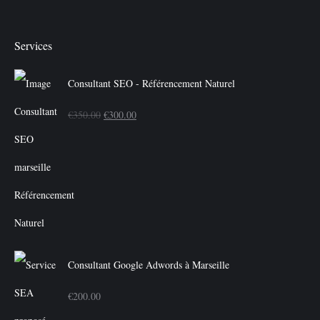
Services
Consultant SEO - Référencement Naturel
Le
Le
€
350.00
€
300.00
prix
prix
initial
actuel
était :
est :
€350.00.
€300.00.
Consultant Google Adwords à Marseille
€
200.00