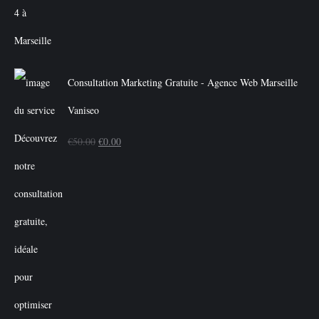
Consultation Marketing Gratuite - Agence Web Marseille
Vaniseo
Le
Le
€
50.00
€
0.00
prix
prix
initial
actuel
était :
est :
€50.00.
€0.00.