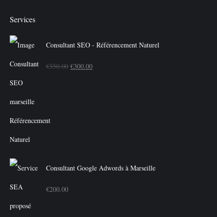
Services
Consultant SEO - Référencement Naturel
Le
Le
€
350.00
€
300.00
prix
prix
initial
actuel
était :
est :
€350.00.
€300.00.
Consultant Google Adwords à Marseille
€
200.00