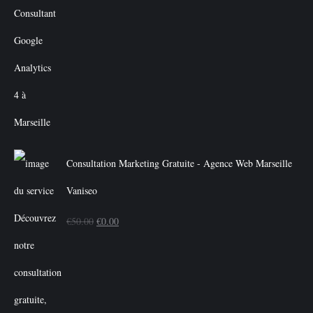
Consultation Marketing Gratuite - Agence Web Marseille
Vaniseo
Le
Le
€
50.00
€
0.00
prix
prix
initial
actuel
était :
est :