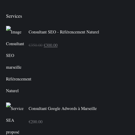
Services
Consultant SEO - Référencement Naturel
Le
Le
€
350.00
€
300.00
prix
prix
initial
actuel
était :
est :
€350.00.
€300.00.
Consultant Google Adwords à Marseille
€
200.00