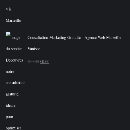
Consultation Marketing Gratuite - Agence Web Marseille
Vaniseo
Le
Le
€
50.00
€
0.00
prix
prix
initial
actuel
était :
est :
€50.00.
€0.00.