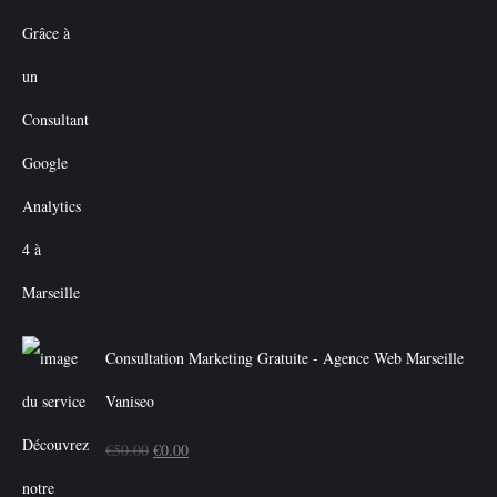
Consultation Marketing Gratuite - Agence Web Marseille
Vaniseo
Le
Le
€
50.00
€
0.00
prix
prix