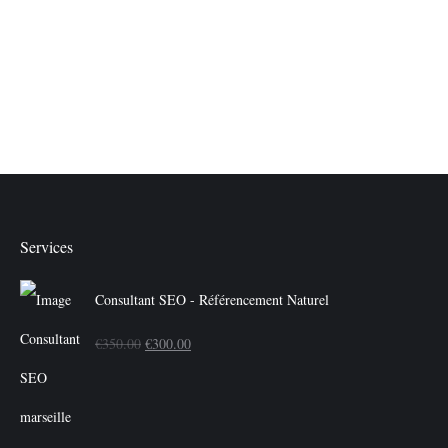
Services
Consultant SEO - Référencement Naturel
Le
Le
€
350.00
€
300.00
prix
prix
initial
actuel