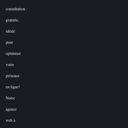
initial
actuel
était :
est :
€50.00.
€0.00.