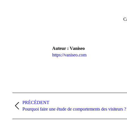
Ca
Auteur :
Vaniseo
https://vaniseo.com
Navigation
PRÉCÉDENT
article
Article
Pourquoi faire une étude de comportements des visiteurs ?
précédent
: