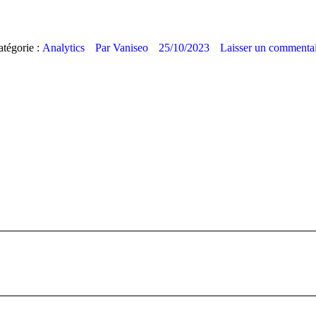
tégorie :
Analytics
Par
Vaniseo
25/10/2023
Laisser un commentai
Article
suivant
: