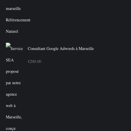
initial
actuel
était :
est :
€350.00.
€300.00.
Consultant Google Adwords à Marseille
€
200.00