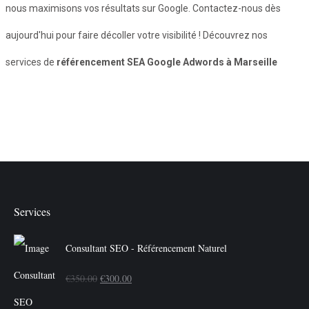
nous maximisons vos résultats sur Google. Contactez-nous dès
aujourd'hui pour faire décoller votre visibilité ! Découvrez nos
services de
référencement SEA Google Adwords à Marseille
Services
Consultant SEO - Référencement Naturel
Le
Le
€
350.00
€
300.00
prix
prix