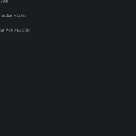
gital
 médias sociaux
nt Web Marseille