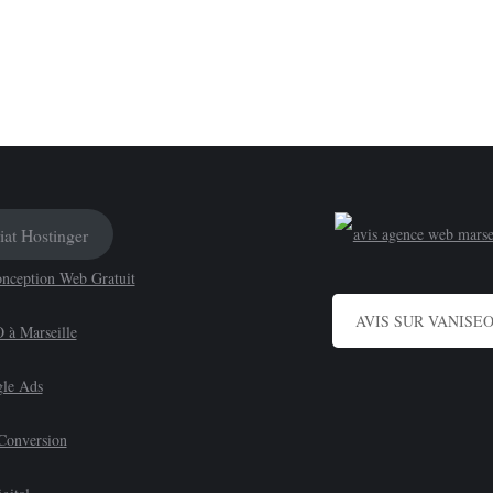
10/2021
Laisser un commentaire
re en place une multitude d’actions tout en utilisant du réfé
oteurs de recherche » en français désigne l’ensemble des acti
iat Hostinger
onception Web Gratuit
AVIS SUR VANISE
 à Marseille
le Ads
 Conversion