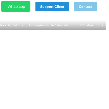
Whatsapp
Support Client
Contact
tion de trafic
Concepteurs De Sites Web
Rdv Avec nous