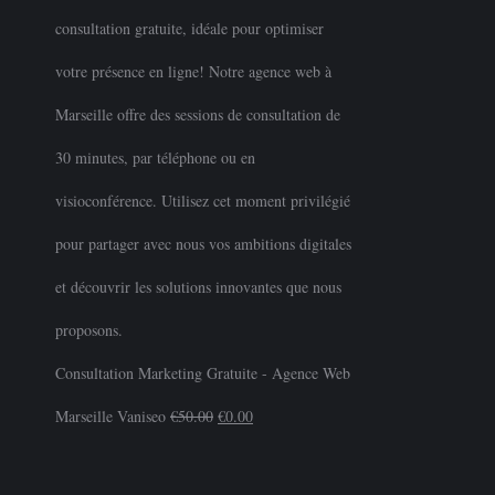
Consultation Marketing Gratuite - Agence Web
Marseille Vaniseo
€
50.00
Le
€
0.00
Le
prix
prix