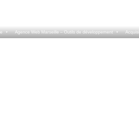
le
Agence Web Marseille – Outils de développement
Acquisi
Search Engine Optimization
Vous êtes ici :
Accueil
Articles avec l’étiquette "Search Engine Optimization"