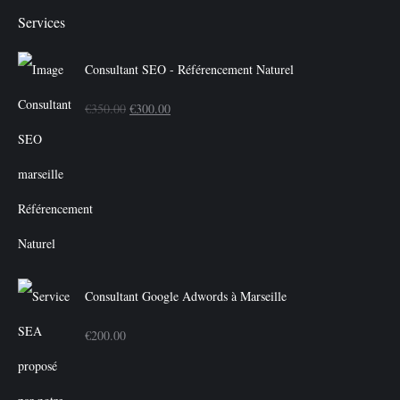
Services
Consultant SEO - Référencement Naturel
Le
Le
€
350.00
€
300.00
prix
prix
initial
actuel
était :
est :
€350.00.
€300.00.
Consultant Google Adwords à Marseille
€
200.00