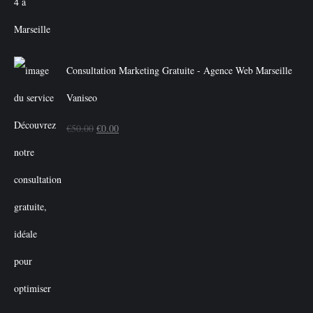
Consultation Marketing Gratuite - Agence Web Marseille
Vaniseo
Le
Le
€
50.00
€
0.00
prix
prix
initial
actuel
était :
est :
€50.00.
€0.00.