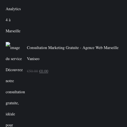
Consultation Marketing Gratuite - Agence Web Marseille
Vaniseo
Le
Le
€
50.00
€
0.00
prix
prix
initial
actuel
était :
est :
€50.00.
€0.00.