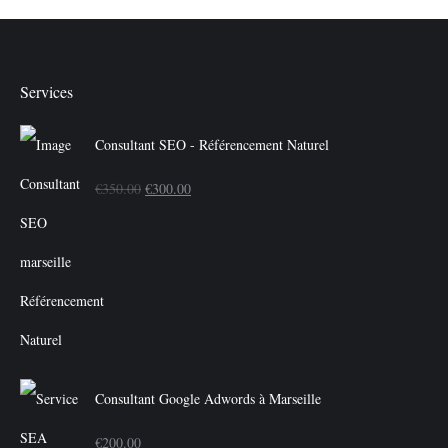
Services
Consultant SEO - Référencement Naturel
Le
Le
€
350.00
€
300.00
prix
prix
initial
actuel
était :
est :
€350.00.
€300.00.
Consultant Google Adwords à Marseille
€
200.00