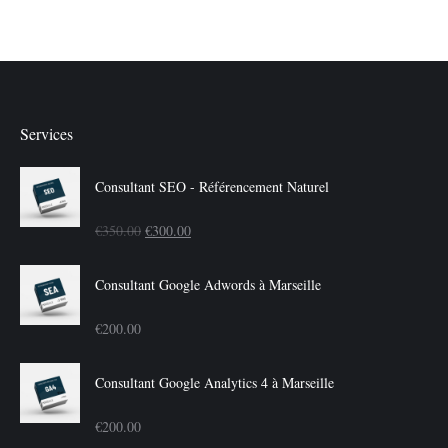
Services
Consultant SEO - Référencement Naturel
Le
Le
€
350.00
€
300.00
prix
prix
Consultant Google Adwords à Marseille
initial
actuel
€
200.00
était :
est :
Consultant Google Analytics 4 à Marseille
€350.00.
€300.00.
€
200.00