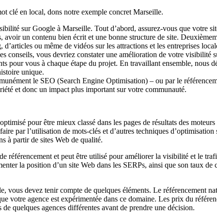
mot clé en local, dons notre exemple concret Marseille.
sibilité sur Google à Marseille. Tout d’abord, assurez-vous que votre si
ns, avoir un contenu bien écrit et une bonne structure de site. Deuxième
g, d’articles ou même de vidéos sur les attractions et les entreprises local
es conseils, vous devriez constater une amélioration de votre visibilité 
ents pour vous à chaque étape du projet. En travaillant ensemble, nous d
istoire unique.
ommunément le SEO (Search Engine Optimisation) – ou par le référence
riété et donc un impact plus important sur votre communauté.
 optimisé pour être mieux classé dans les pages de résultats des moteu
aire par l’utilisation de mots-clés et d’autres techniques d’optimisation
s à partir de sites Web de qualité.
 référencement et peut être utilisé pour améliorer la visibilité et le tra
enter la position d’un site Web dans les SERPs, ainsi que son taux de c
le, vous devez tenir compte de quelques éléments. Le référencement natu
 que votre agence est expérimentée dans ce domaine. Les prix du référ
is de quelques agences différentes avant de prendre une décision.