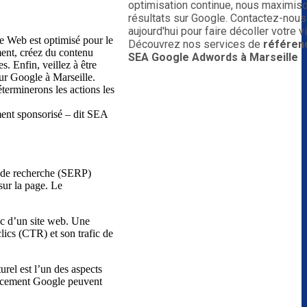
optimisation continue, nous maximis
résultats sur Google. Contactez-nou
aujourd'hui pour faire décoller votre vis
te Web est optimisé pour le
Découvrez nos services de
référen
ment, créez du contenu
SEA Google Adwords à Marseille
es. Enfin, veillez à être
sur Google à Marseille.
éterminerons les actions les
ment sponsorisé – dit SEA
rs de recherche (SERP)
 sur la page. Le
fic d’un site web. Une
lics (CTR) et son trafic de
rel est l’un des aspects
encement Google peuvent