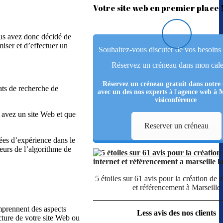
Votre site web en premier place 
ous avez donc décidé de
miser et d’effectuer un
Souhaitez-vous discuter de vos besoins 
Réservez un créneau dans mon cale
Réservez un créneau
gratuit
dans notre 
ats de recherche de
avec un des nos experts
à l'
agence web à M
visiconférence
s avez un site Web et que
Reserver un créneau
ées d’expérience dans le
eurs de l’algorithme de
5 étoiles sur 61 avis pour la création de si
et référencement à Marseille
omprennent des aspects
Less avis des nos clients
cture de votre site Web ou