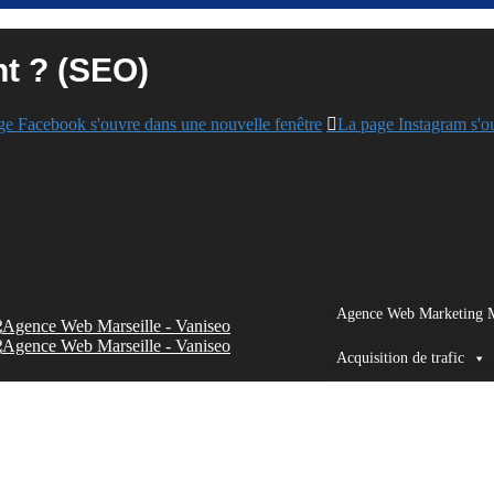
nt ? (SEO)
ge Facebook s'ouvre dans une nouvelle fenêtre
La page Instagram s'o
Agence Web Marketing M
Acquisition de trafic