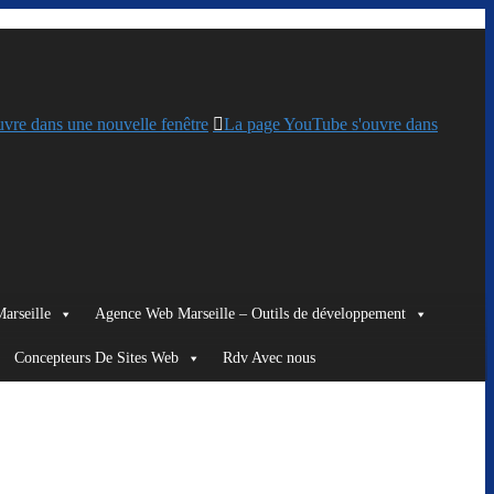
uvre dans une nouvelle fenêtre
La page YouTube s'ouvre dans
arseille
Agence Web Marseille – Outils de développement
Concepteurs De Sites Web
Rdv Avec nous