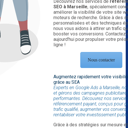
Découvrez nos services de
référen
SEO à Marseille
, spécialement conç
améliorer la visibilité de votre site w
moteurs de recherche. Grâce à des st
personnalisées et des techniques é
nous vous aidons à attirer un trafic qua
booster vos conversions. Contactez
aujourd'hui pour propulser votre prés
ligne !
Nous contacter
Augmentez rapidement votre visibilit
grâce au SEA
Experts en Google Ads à Marseille, n
et gérons des campagnes publicitaire
performantes. Découvrez nos service
référencement payant, conçus pour g
trafic qualifié, augmenter vos conversi
rentabiliser votre investissement public
Grâce à des stratégies sur mesure et