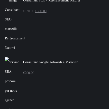
Consultant SEO - Référencement Naturel
Le
Le
€
350.00
€
300.00
prix
prix
initial
actuel
était :
est :
€350.00.
€300.00.
Consultant Google Adwords à Marseille
€
200.00