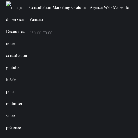
Consultation Marketing Gratuite - Agence Web Marseille
Vaniseo
Le
Le
€
50.00
€
0.00
prix
prix
initial
actuel
était :
est :
€50.00.
€0.00.