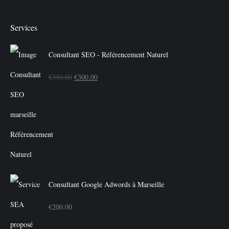
Services
Consultant SEO - Référencement Naturel
Le
Le
€
350.00
€
300.00
prix
prix
initial
actuel
était :
est :
€350.00.
€300.00.
Consultant Google Adwords à Marseille
€
200.00