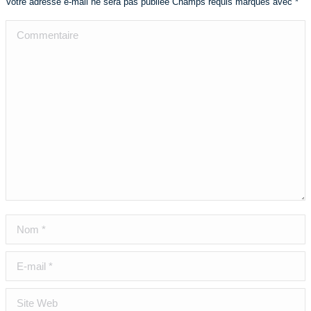
Votre adresse e-mail ne sera pas publiée Champs requis marqués avec
*
Commentaire
Nom *
E-mail *
Site Web