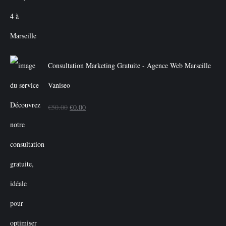
Consultation Marketing Gratuite - Agence Web Marseille
Vaniseo
Le
Le
€
50.00
€
0.00
prix
prix
initial
actuel
était :
est :
€50.00.
€0.00.