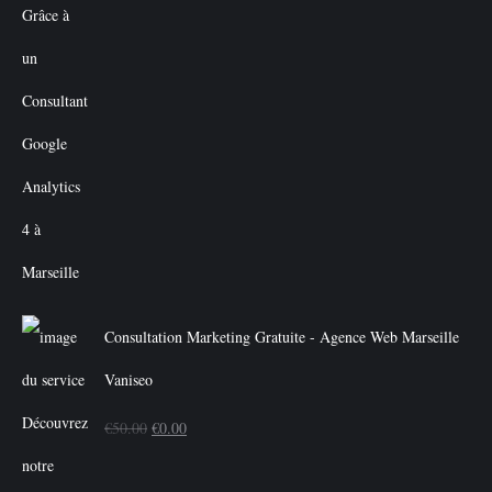
Consultation Marketing Gratuite - Agence Web Marseille
Vaniseo
Le
Le
€
50.00
€
0.00
prix
prix