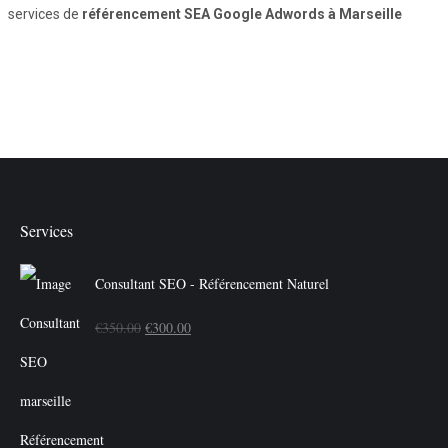
services de
référencement SEA Google Adwords à Marseille
Services
Consultant SEO - Référencement Naturel
Le
Le
€
350.00
€
300.00
prix
prix
initial
actuel
était :
est :