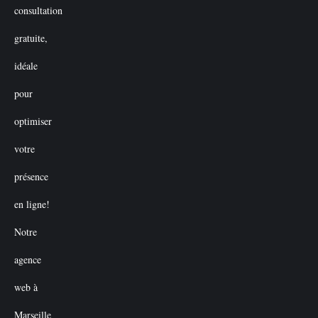
initial
actuel
était :
est :
€50.00.
€0.00.