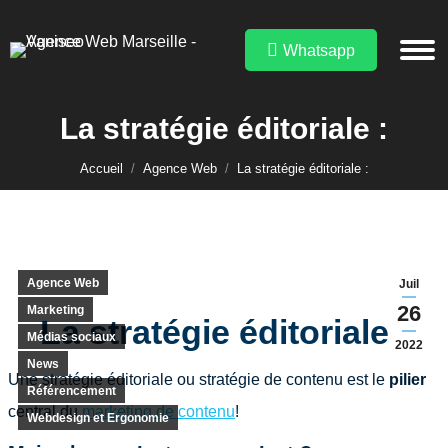
Whatsapp
La stratégie éditoriale :
Vous êtes ici :
Accueil
Agence Web
La stratégie éditoriale :
Agence Web
Juil
26
Marketing
La stratégie éditoriale :
Médias sociaux
2022
News
Une stratégie éditoriale ou stratégie de contenu est le
pilier
Référencement
central du
marketing de contenu
!
Webdesign et Ergonomie