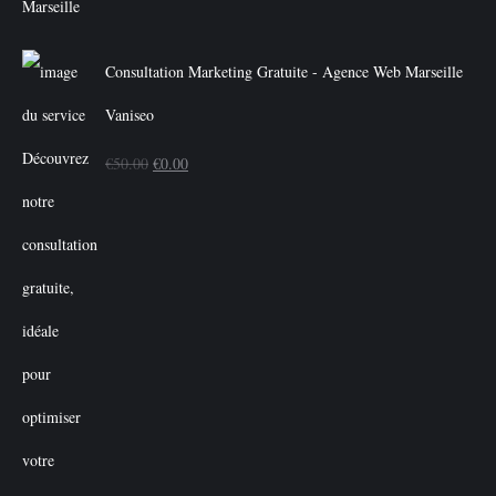
Consultation Marketing Gratuite - Agence Web Marseille
Vaniseo
Le
Le
€
50.00
€
0.00
prix
prix
initial
actuel
était :
est :
€50.00.
€0.00.