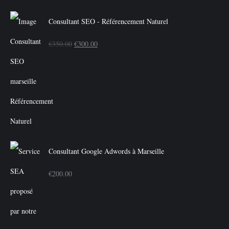
Consultant SEO - Référencement Naturel
Le
Le
€
350.00
€
300.00
prix
prix
initial
actuel
était :
est :
€350.00.
€300.00.
Consultant Google Adwords à Marseille
€
200.00