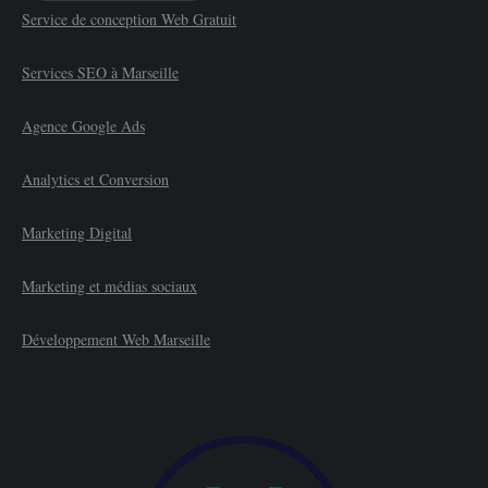
Service de conception Web Gratuit
était :
est :
€50.00.
€0.00.
Services SEO à Marseille
Agence Google Ads
Analytics et Conversion
Marketing Digital
Marketing et médias sociaux
Développement Web Marseille