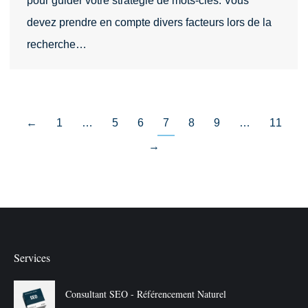
pour guider votre stratégie de mots-clés. Vous
devez prendre en compte divers facteurs lors de la
recherche…
←
1
…
5
6
7
8
9
…
11
→
Services
Consultant SEO - Référencement Naturel