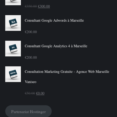
Le
Le
€
350.00
€
300.00
prix
prix
Consultant Google Adwords à Marseille
initial
actuel
€
200.00
était :
est :
Consultant Google Analytics 4 à Marseille
€350.00.
€300.00.
€
200.00
Consultation Marketing Gratuite - Agence Web Marseille
Vaniseo
Le
Le
€
50.00
€
0.00
prix
prix
Partenariat Hostinger
initial
actuel