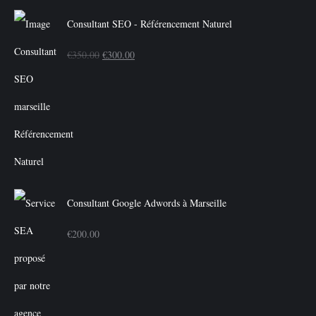
Consultant SEO - Référencement Naturel
Le
Le
€
350.00
€
300.00
prix
prix
initial
actuel
était :
est :
€350.00.
€300.00.
Consultant Google Adwords à Marseille
€
200.00