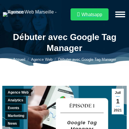
Whatsapp
Débuter avec Google Tag
Manager
Vous êtes ici :
Accueil
Agence Web
Débuter avec Google Tag Manager
Agence Web
Juil
1
Analytics
Events
2021
Marketing
News