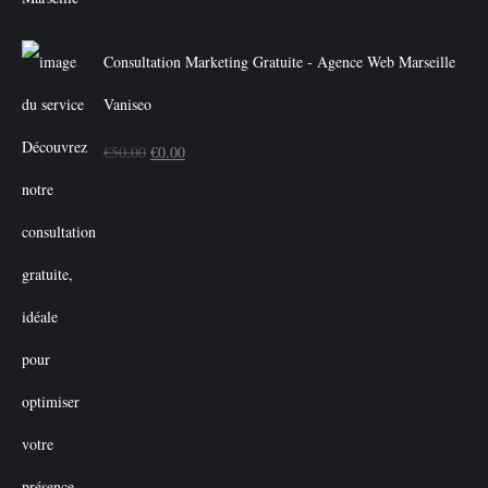
Consultation Marketing Gratuite - Agence Web Marseille
Vaniseo
Le
Le
€
50.00
€
0.00
prix
prix
initial
actuel
était :
est :
€50.00.
€0.00.