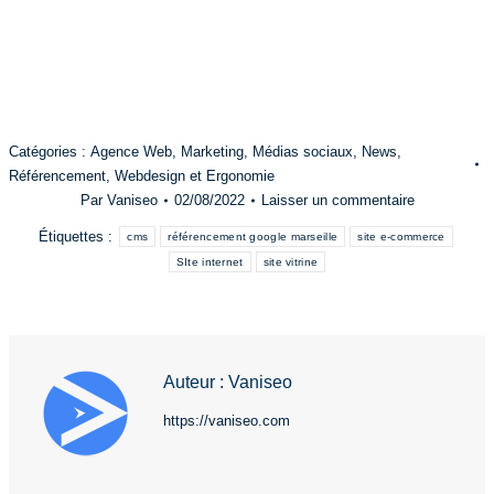
Catégories :
Agence Web
,
Marketing
,
Médias sociaux
,
News
,
Référencement
,
Webdesign et Ergonomie
Par
Vaniseo
02/08/2022
Laisser un commentaire
Étiquettes :
cms
référencement google marseille
site e-commerce
SIte internet
site vitrine
Auteur :
Vaniseo
https://vaniseo.com