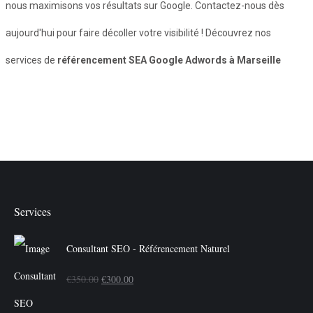
nous maximisons vos résultats sur Google. Contactez-nous dès
aujourd'hui pour faire décoller votre visibilité ! Découvrez nos
services de
référencement SEA Google Adwords à Marseille
Services
Consultant SEO - Référencement Naturel
Le
Le
€
350.00
€
300.00
prix
prix