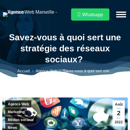
Whatsapp
Savez-vous à quoi sert une
stratégie des réseaux
Vous êtes ici :
sociaux?
Accueil
Agence Web
Savez-vous à quoi sert une…
Agence Web
Août
2
Marketing
Médias sociaux
2022
News