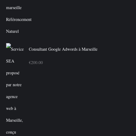
initial
actuel
était :
est :
€350.00.
€300.00.
Consultant Google Adwords à Marseille
€
200.00