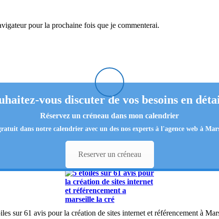
igateur pour la prochaine fois que je commenterai.
uhaitez-vous discuter de vos besoins en détai
Réservez un créneau dans mon calendrier
gratuit
dans notre calendrier avec un des nos experts
à l'
agence web à Mars
Reserver un créneau
iles sur 61 avis pour la création de sites internet et référencement à Mar