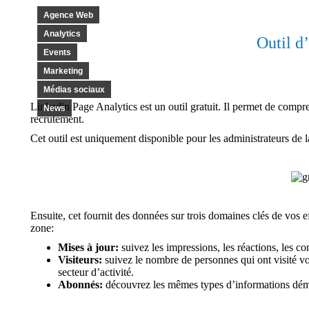
Agence Web
Analytics
Outil d
Events
Marketing
Médias sociaux
Linkedin Page Analytics est un outil gratuit. Il permet de compr
News
recrutement.
Cet outil est uniquement disponible pour les administrateurs de l
Ensuite, cet fournit des données sur trois domaines clés de vos 
zone:
Mises à jour:
suivez les impressions, les réactions, les c
Visiteurs:
suivez le nombre de personnes qui ont visité v
secteur d’activité.
Abonnés:
découvrez les mêmes types d’informations démog