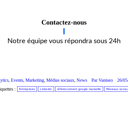
Contactez-nous
Notre équipe vous répondra sous 24h
ytics
,
Events
,
Marketing
,
Médias sociaux
,
News
Par
Vaniseo
26/05
iquettes :
Entreprises
Linkedin
référencement google marseille
Réseaux socia