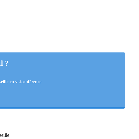
l ?
eille en visiconférence
seille