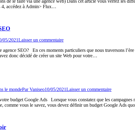
ns de le faire via une agence web) Dans cet article vous verrez les diffé
ics 4, accédez à Admin> Flux…
 SEO
0/05/2021
Laisser un commentaire
e agence SEO? En ces moments particuliers que nous traversons l’ère du 
 avez donc décidé de créer un site Web pour votre…
ns le monde
Par
Vaniseo
10/05/2021
Laisser un commentaire
er votre budget Google Ads Lorsque vous constatez que les campagnes 
e, comme vous le savez, vous devez définir un budget Google Ads qu
oir