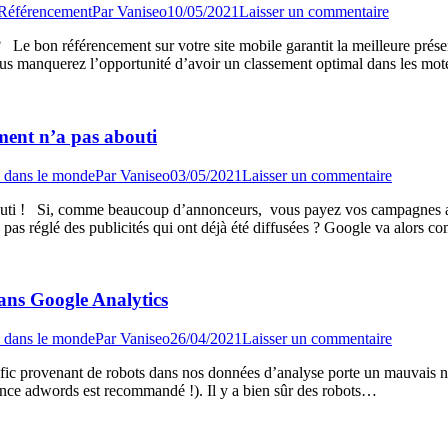
Référencement
Par
Vaniseo
10/05/2021
Laisser un commentaire
 Le bon référencement sur votre site mobile garantit la meilleure présent
 vous manquerez l’opportunité d’avoir un classement optimal dans les m
ent n’a pas abouti
 dans le monde
Par
Vaniseo
03/05/2021
Laisser un commentaire
outi ! Si, comme beaucoup d’annonceurs, vous payez vos campagnes a
z pas réglé des publicités qui ont déjà été diffusées ? Google va alor
dans Google Analytics
 dans le monde
Par
Vaniseo
26/04/2021
Laisser un commentaire
rafic provenant de robots dans nos données d’analyse porte un mauvais
ence adwords est recommandé !). Il y a bien sûr des robots…