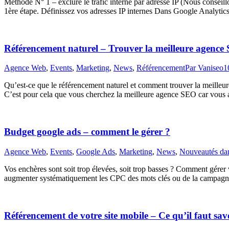
Méthode N° 1 – exclure le trafic interne par adresse IP (Nous conseillo
1ère étape. Définissez vos adresses IP internes Dans Google Analyt
Référencement naturel – Trouver la meilleure agence
Agence Web
,
Events
,
Marketing
,
News
,
Référencement
Par
Vaniseo
1
Qu’est-ce que le référencement naturel et comment trouver la meilleur
C’est pour cela que vous cherchez la meilleure agence SEO car vous
Budget google ads – comment le gérer ?
Agence Web
,
Events
,
Google Ads
,
Marketing
,
News
,
Nouveautés da
Vos enchères sont soit trop élevées, soit trop basses ? Comment gér
augmenter systématiquement les CPC des mots clés ou de la campagn
Référencement de votre site mobile – Ce qu’il faut sav