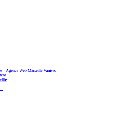
te – Agence Web Marseille Vaniseo
ment
eille
lle