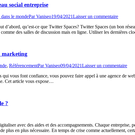
eau social entreprise
 dans le monde
Par
Vaniseo
19/04/2021
Laisser un commentaire
 d’abord, qu’est-ce que Twitter Spaces? Twitter Spaces (un bon réseau s
 comme des salles de discussion mais en ligne. Utiliser les dernières clo
b marketing
onde
,
Référencement
Par
Vaniseo
09/04/2021
Laisser un commentaire
 qui vous font confiance, vous pouvez faire appel à une agence de web 
erme. Cet article vous expose…
le ?
e digitaliser avec des aides et des accompagnements. Chaque entreprise, p
nt de plus en plus nécessaire. En temps de crise comme actuellement, c