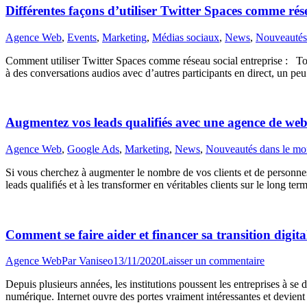
Différentes façons d’utiliser Twitter Spaces comme rés
Agence Web
,
Events
,
Marketing
,
Médias sociaux
,
News
,
Nouveautés
Comment utiliser Twitter Spaces comme réseau social entreprise : Tout
à des conversations audios avec d’autres participants en direct, un peu
Augmentez vos leads qualifiés avec une agence de we
Agence Web
,
Google Ads
,
Marketing
,
News
,
Nouveautés dans le m
Si vous cherchez à augmenter le nombre de vos clients et de personnes
leads qualifiés et à les transformer en véritables clients sur le long t
Comment se faire aider et financer sa transition digita
Agence Web
Par
Vaniseo
13/11/2020
Laisser un commentaire
Depuis plusieurs années, les institutions poussent les entreprises à s
numérique. Internet ouvre des portes vraiment intéressantes et devie