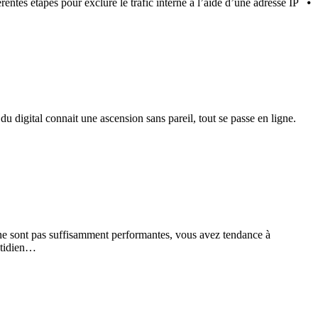
rentes étapes pour exclure le trafic interne à l’aide d’une adresse IP ⦁
digital connait une ascension sans pareil, tout se passe en ligne.
ne sont pas suffisamment performantes, vous avez tendance à
otidien…