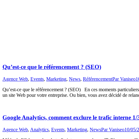
Qu’est-ce que le référencement ? (SEO)
Agence Web
,
Events
,
Marketing
,
News
,
Référencement
Par
Vaniseo
1
Qu’est-ce que le référencement ? (SEO) En ces moments particuliers qu
un site Web pour votre entreprise. Ou bien, vous avez décidé de relanc
Google Analytics, comment exclure le trafic interne 1/
Agence Web
,
Analytics
,
Events
,
Marketing
,
News
Par
Vaniseo
10/05/