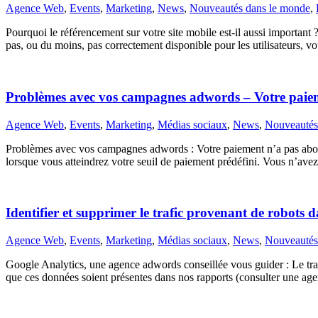
Agence Web
,
Events
,
Marketing
,
News
,
Nouveautés dans le monde
,
Pourquoi le référencement sur votre site mobile est-il aussi important ?
pas, ou du moins, pas correctement disponible pour les utilisateurs,
Problèmes avec vos campagnes adwords – Votre paiem
Agence Web
,
Events
,
Marketing
,
Médias sociaux
,
News
,
Nouveautés
Problèmes avec vos campagnes adwords : Votre paiement n’a pas ab
lorsque vous atteindrez votre seuil de paiement prédéfini. Vous n’ave
Identifier et supprimer le trafic provenant de robots 
Agence Web
,
Events
,
Marketing
,
Médias sociaux
,
News
,
Nouveautés
Google Analytics, une agence adwords conseillée vous guider : Le t
que ces données soient présentes dans nos rapports (consulter une ag