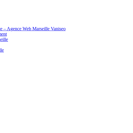
te – Agence Web Marseille Vaniseo
ment
eille
lle