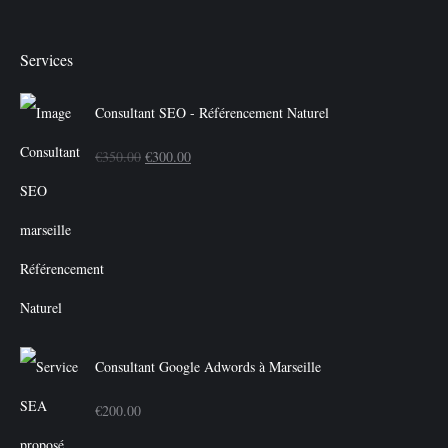
Services
Consultant SEO - Référencement Naturel
Le
Le
€
350.00
€
300.00
prix
prix
initial
actuel
était :
est :
€350.00.
€300.00.
Consultant Google Adwords à Marseille
€
200.00