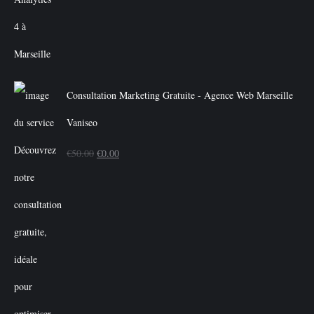
Consultation Marketing Gratuite - Agence Web Marseille
Vaniseo
Le
Le
€
50.00
€
0.00
prix
prix
initial
actuel
était :
est :
€50.00.
€0.00.