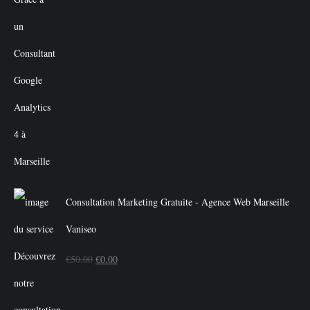
Consultation Marketing Gratuite - Agence Web Marseille
Vaniseo
Le
Le
€
50.00
€
0.00
prix
prix