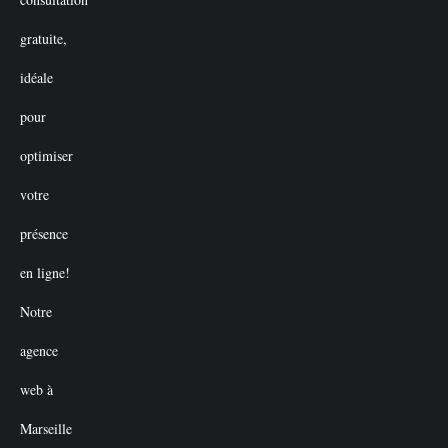
initial
actuel
était :
est :
€50.00.
€0.00.