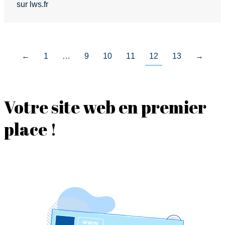
sur lws.fr
←
1
…
9
10
11
12
13
→
Votre site web en premier
place !