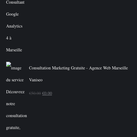
Consultation Marketing Gratuite - Agence Web Marseille
Vaniseo
Le
Le
€
50.00
€
0.00
prix
prix
initial
actuel
était :
est :