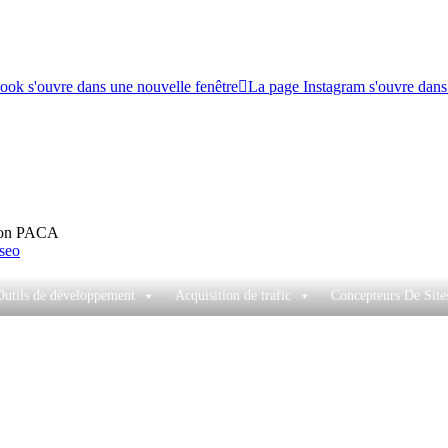
ok s'ouvre dans une nouvelle fenêtre
La page Instagram s'ouvre dans
gion PACA
Outils de développement
Acquisition de trafic
Concepteurs De Sit