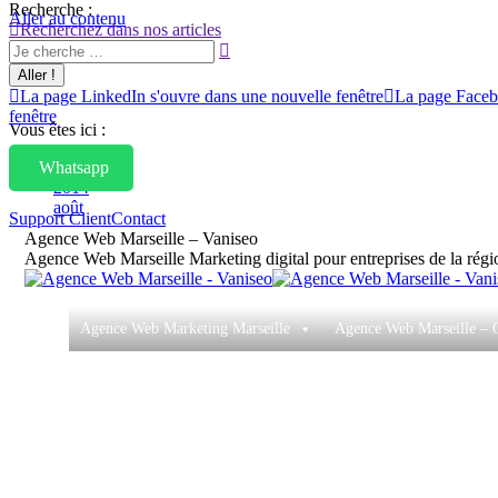
Recherche :
Aller au contenu
Recherchez dans nos articles
29/08/2014
La page LinkedIn s'ouvre dans une nouvelle fenêtre
La page Facebo
fenêtre
Vous êtes ici :
Whatsapp
Accueil
2014
août
Support Client
Contact
29
Agence Web Marseille – Vaniseo
Agence Web Marseille Marketing digital pour entreprises de la ré
Agence Web Marketing Marseille
Agence Web Marseille – 