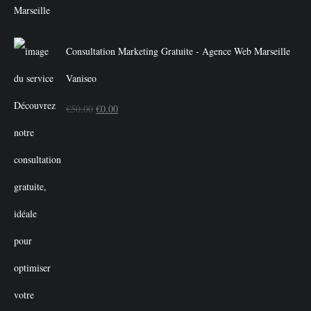
Consultation Marketing Gratuite - Agence Web Marseille
Vaniseo
Le
Le
€
50.00
€
0.00
prix
prix
initial
actuel
était :
est :
€50.00.
€0.00.