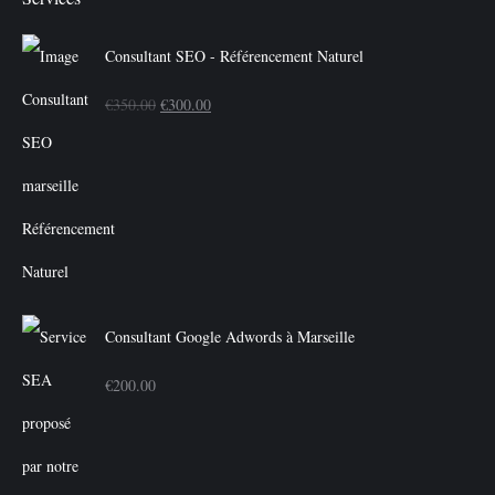
Consultant SEO - Référencement Naturel
Le
Le
€
350.00
€
300.00
prix
prix
initial
actuel
était :
est :
€350.00.
€300.00.
Consultant Google Adwords à Marseille
€
200.00